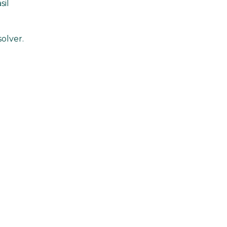
sil
olver.