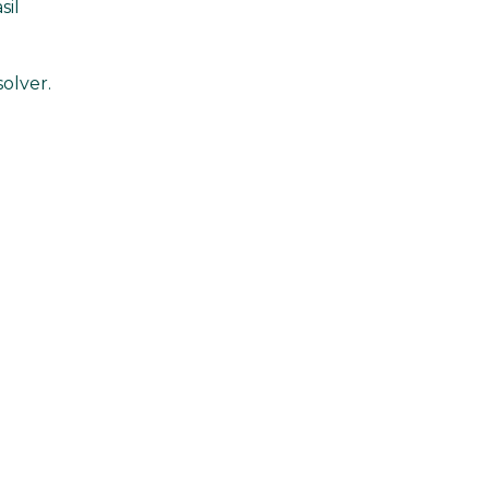
sil
olver.