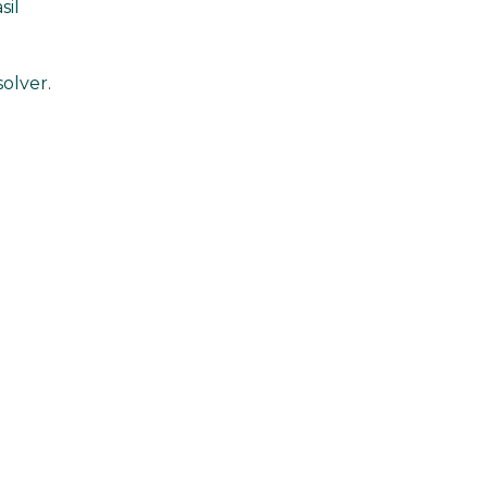
sil
olver.