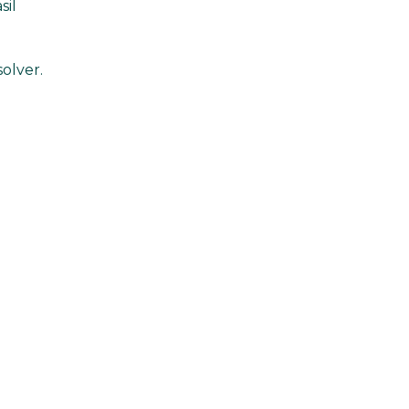
sil
olver.