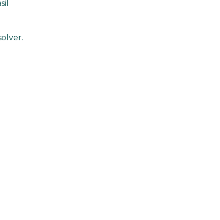
sil
olver.