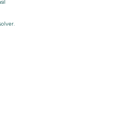
sil
olver.