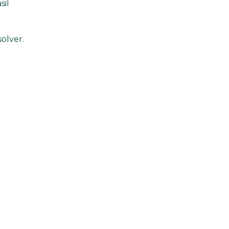
sil
olver.